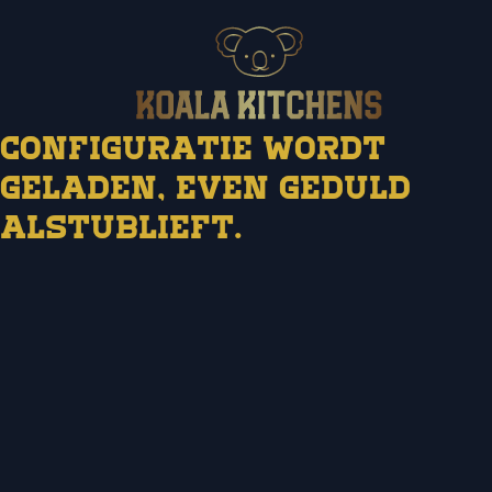
Configuratie wordt
geladen, even geduld
Bekijk afmetingen
alstublieft.
Configureer uw
Koala kitchen
Ga naar overzicht